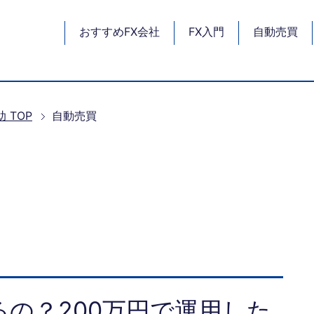
おすすめFX会社
FX入門
自動売買
助
TOP
自動売買
るの？200万円で運用した