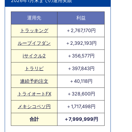
2026年1月末までの運用実績
運用先
利益
トラッキング
＋2,767,170円
ループイフダン
＋2,392,193円
iサイクル2
＋356,577円
トラリピ
＋397,843円
連続予約注文
＋40,118円
トライオートFX
＋328,600円
メキシコペソ円
＋1,717,498円
合計
＋7,999,999円