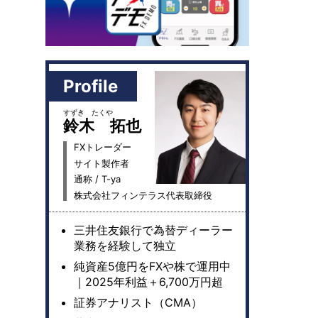
Profile
すずき たくや
鈴木 拓也
FXトレーダー
サイト製作者
通称 / T-ya
株式会社フィンテラス代表取締役
三井住友銀行で為替ディーラー
業務を経験して独立
純資産5億円をFXや株で運用中
｜2025年利益＋6,700万円超
証券アナリスト（CMA）