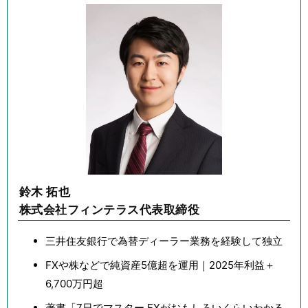
鈴木 拓也
株式会社フィンテラス代表取締役
三井住友銀行で為替ディーラー業務を経験して独立
FXや株などで純資産5億超を運用｜2025年利益＋
6,700万円超
著書「7日でマスター FXがおもしろいくらいわかる