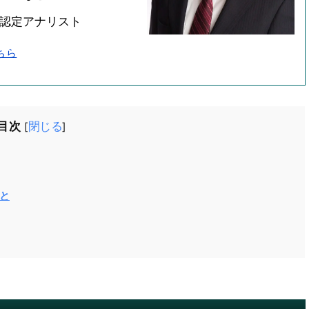
会認定アナリスト
ちら
目次
閉じる
[
]
と