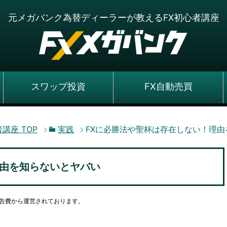
元メガバンク為替ディーラーが教えるFX初心者講座
スワップ投資
FX自動売買
者講座
TOP
実践
FXに必勝法や聖杯は存在しない！理
理由を知らないとヤバい
告費から運営されております。