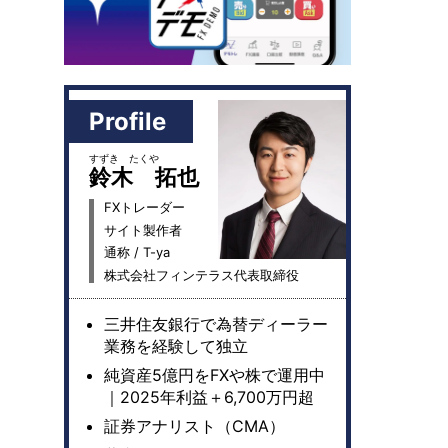
Profile
すずき たくや
鈴木 拓也
FXトレーダー
サイト製作者
通称 / T-ya
株式会社フィンテラス代表取締役
三井住友銀行で為替ディーラー
業務を経験して独立
純資産5億円をFXや株で運用中
｜2025年利益＋6,700万円超
証券アナリスト（CMA）