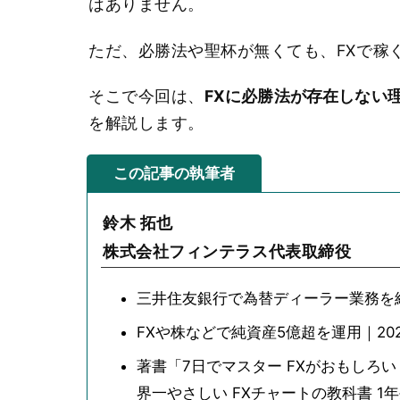
はありません。
ただ、必勝法や聖杯が無くても、FXで稼
そこで今回は、
FXに必勝法が存在しない
を解説します。
この記事の執筆者
鈴木 拓也
株式会社フィンテラス代表取締役
三井住友銀行で為替ディーラー業務を
FXや株などで純資産5億超を運用｜202
著書「7日でマスター FXがおもしろ
界一やさしい FXチャートの教科書 1