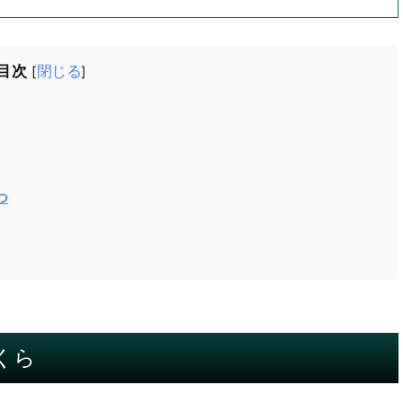
目次
閉じる
[
]
つ
くら