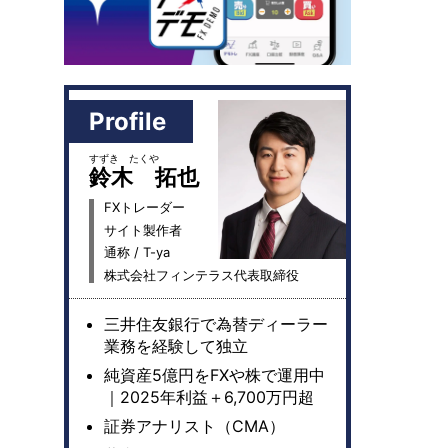
Profile
すずき たくや
鈴木 拓也
FXトレーダー
サイト製作者
通称 / T-ya
株式会社フィンテラス代表取締役
三井住友銀行で為替ディーラー
業務を経験して独立
純資産5億円をFXや株で運用中
｜2025年利益＋6,700万円超
証券アナリスト（CMA）