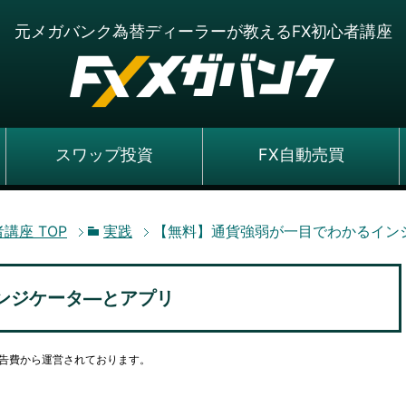
元メガバンク為替ディーラーが教えるFX初心者講座
スワップ投資
FX自動売買
者講座
TOP
実践
【無料】通貨強弱が一目でわかるイン
ンジケータ―とアプリ
告費から運営されております。