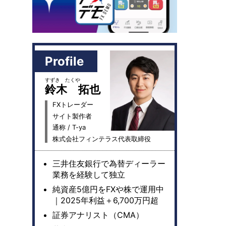
Profile
すずき たくや
鈴木 拓也
FXトレーダー
サイト製作者
通称 / T-ya
株式会社フィンテラス代表取締役
三井住友銀行で為替ディーラー
業務を経験して独立
純資産5億円をFXや株で運用中
｜2025年利益＋6,700万円超
証券アナリスト（CMA）