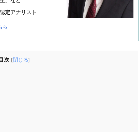
年生」など
会認定アナリスト
ちら
目次
閉じる
[
]