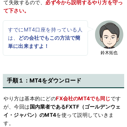
て失敗するので、
必ず今から説明するやり方を守っ
て下さい。
すでにMT4口座を持っている人
は、
どの会社でもこの方法で簡
単に出来ますよ！
鈴木拓也
手順１：MT4をダウンロード
やり方は基本的にどの
FX会社のMT4でも同じ
です
が、今回は
国内業者であるFXTF（ゴールデンウェ
イ・ジャパン）のMT4
を使って説明していきま
す。