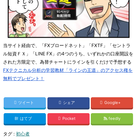
当サイト経由で、「FXブロードネット」「FXTF」「セントラ
ル短資ＦＸ」「LINE FX」の4つのうち、いずれかの口座開設を
された方限定で、為替チャートにラインを引くだけで予想する
FXテクニカル分析の学習教材「ラインの王道」のアクセス権を
無料でプレゼント！
ツイート
シェア
Google+
B!
はてブ
Pocket
feedly
タグ :
初心者