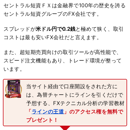
セントラル短資ＦＸは金融界で100年の歴史を誇る
セントラル短資グループのFX会社です。
スプレッドが
米ドル円で0.2銭
と極めて狭く、取引
コストは最も安いFX会社だと言えます。
また、超短期売買向けの取引ツールが高性能で、
スピード注文機能もあり、トレード環境が整って
います。
当サイト経由で口座開設をされた方に
は、為替チャートにラインを引くだけで
予想する、FXテクニカル分析の学習教材
「
ラインの王道
」のアクセス権を無料で
プレゼント！