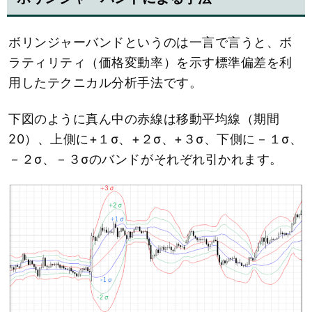
ボリンジャーバンドというのは一言で言うと、ボ
ラティリティ（価格変動率）を示す標準偏差を利
用したテクニカル分析手法です。
下図のように真ん中の赤線は移動平均線（期間
20）、上側に+１σ、+２σ、+３σ、下側に－１σ、
－２σ、－３σのバンドがそれぞれ引かれます。