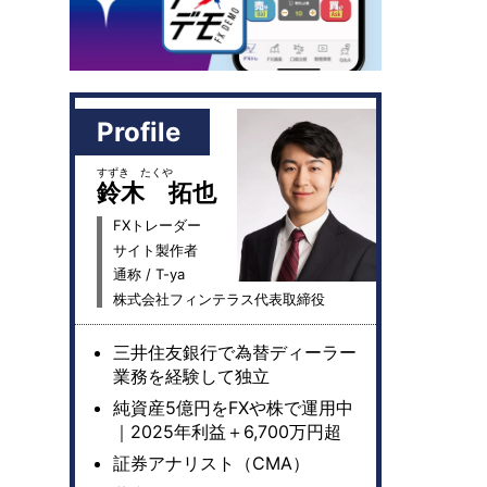
Profile
すずき たくや
鈴木 拓也
FXトレーダー
サイト製作者
通称 / T-ya
株式会社フィンテラス代表取締役
三井住友銀行で為替ディーラー
業務を経験して独立
純資産5億円をFXや株で運用中
｜2025年利益＋6,700万円超
証券アナリスト（CMA）