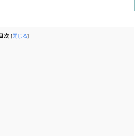
目次
閉じる
[
]